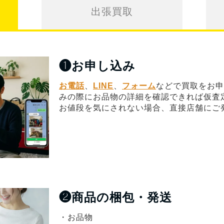
出張買取
❶
お申し込み
お電話
、
LINE
、
フォーム
などで買取をお申
みの際にお品物の詳細を確認できれば仮査
お値段を気にされない場合、直接店舗にご
❷
商品の梱包・発送
・お品物