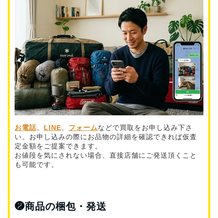
お電話
、
LINE
、
フォーム
などで買取をお申し込み下さ
い。お申し込みの際にお品物の詳細を確認できれば仮査
定金額をご提案できます。
お値段を気にされない場合、直接店舗にご発送頂くこと
も可能です。
❷
商品の梱包・発送