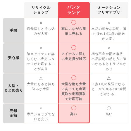
パンク
リサイクル
オークション
ショップ
ランド
フリマアプリ
〇
×
×
店舗探しと持ち込
家にいながら簡
出品の細かな説明、落
手間
みが大変
単に売れる
札後の1点1点の配送
が大変。
〇
×
×
該当アイテムに詳
アイテムに詳し
梱包不良や配送事故、
安心感
しくない査定スタ
い査定員が対応
出品説明の感じ方に違
ッフが対応するこ
いがあるとトラブルが
とがあり
あり
〇
△
△
大量にあると持ち
大型な物も大量
1点1点の発送になる
大型・
込みが大変
にあっても出張
と、全て売るのに時間
まとめ売り
買取か宅配買取
がかかる。
で対応可能
〇
×
〇
売却
専門ショップでな
高い
高い
金額
いと安い