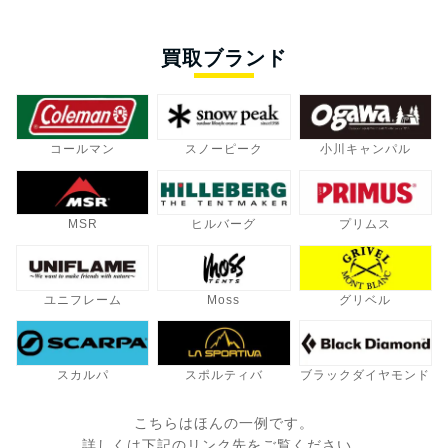
買取ブランド
コールマン
スノーピーク
小川キャンパル
MSR
ヒルバーグ
プリムス
ユニフレーム
Moss
グリベル
スカルパ
スポルティバ
ブラックダイヤモンド
こちらはほんの一例です。
詳しくは下記のリンク先をご覧ください。