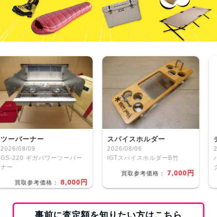
バーナー
スパイスホルダー
チェア
08/09
2026/08/06
2026/0
220 ギガパワーツーバー
IGTスパイスホルダーB竹
パンジー
グリー
7,000円
買取参考価格：
8,000円
買取参考価格：
買
事前に査定額を知りたい方はこちら