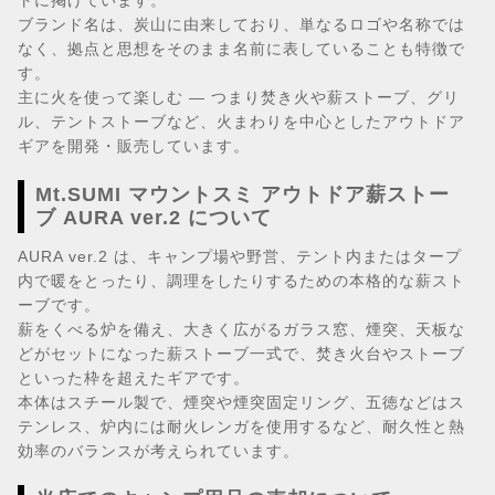
トに掲げています。
ブランド名は、炭山に由来しており、単なるロゴや名称では
なく、拠点と思想をそのまま名前に表していることも特徴で
す。
主に火を使って楽しむ — つまり焚き火や薪ストーブ、グリ
ル、テントストーブなど、火まわりを中心としたアウトドア
ギアを開発・販売しています。
Mt.SUMI マウントスミ アウトドア薪ストー
ブ AURA ver.2 について
AURA ver.2 は、キャンプ場や野営、テント内またはタープ
内で暖をとったり、調理をしたりするための本格的な薪スト
ーブです。
薪をくべる炉を備え、大きく広がるガラス窓、煙突、天板な
どがセットになった薪ストーブ一式で、焚き火台やストーブ
といった枠を超えたギアです。
本体はスチール製で、煙突や煙突固定リング、五徳などはス
テンレス、炉内には耐火レンガを使用するなど、耐久性と熱
効率のバランスが考えられています。