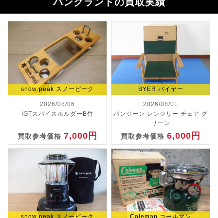
パンクランドの買取実績
snow peak スノーピーク
BYER バイヤー
2026/08/06
2026/08/01
IGTスパイスホルダーB竹
パンジーン レンジリー チェア グ
リーン
7,000円
6,000円
買取参考価格
買取参考価格
snow peak スノーピーク
Coleman コールマン