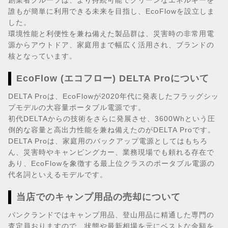
創業者グループは、より持続可能でクリーンなエネルギーを
誰もが簡単に利用できる未来を目指し、EcoFlowを設立しま
した。
環境性能と利便性を兼ね備えた製品群は、災害時の非常用電
源からアウトドア、家庭用まで幅広く活用され、ブランドの
核となっています。
EcoFlow (エコフロー) DELTA Proについて
DELTA Proは、EcoFlowが2020年代に発表したフラッグシッ
プモデルの大容量ポータブル電源です。
初代DELTAからの技術をさらに発展させ、3600Whという圧
倒的な容量と高出力性能を兼ね備えたのがDELTA Proです。
DELTA Proは、家庭用のバックアップ電源としてはもちろ
ん、災害時やキャンピングカー、業務現場でも頼れる存在で
あり、EcoFlowを象徴する最上位クラスのポータブル電源の
代名詞といえるモデルです。
当店でのキャンプ用品の売却について
パンクランドではキャンプ用品、登山用品に精通した専門の
査定員おりますので、状態や最新相場を元にベストな金額を