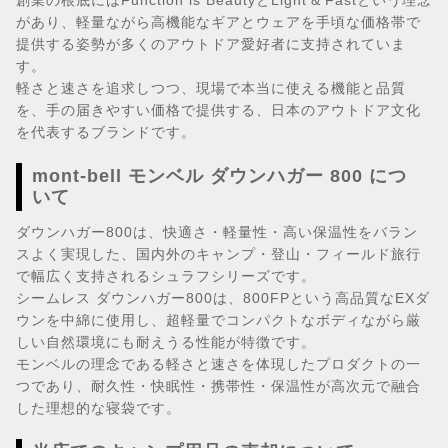
創業の根底にはFunction is BeautyとLight & Fastという理念
があり、軽量ながら高機能なギアとウェアを手頃な価格帯で
提供する姿勢が多くのアウトドア愛好者に支持されていま
す。
軽さと速さを追求しつつ、現場で本当に使える機能と品質
を、手の届きやすい価格で提供する、日本のアウトドア文化
を代表するブランドです。
mont-bell モンベル ダウンハガー 800 につ
いて
ダウンハガー800は、快適さ・軽量性・高い保温性をバラン
スよく実現した、国内外のキャンプ・登山・フィールド旅行
で幅広く支持されるシュラフシリーズです。
シームレス ダウンハガー800は、800FPという高品質なEXダ
ウンを中綿に使用し、超軽量でコンパクトなボディながら厳
しい自然環境にも耐えうる性能が特徴です。
モンベルの理念である軽さと速さを体現したプロダクトの一
つであり、耐久性・快眠性・携帯性・保温性が高次元で融合
した理想的な寝袋です。