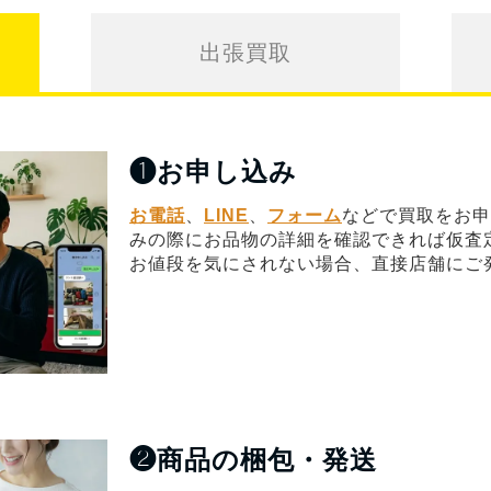
出張買取
❶
お申し込み
お電話
、
LINE
、
フォーム
などで買取をお申
みの際にお品物の詳細を確認できれば仮査
お値段を気にされない場合、直接店舗にご
❷
商品の梱包・発送