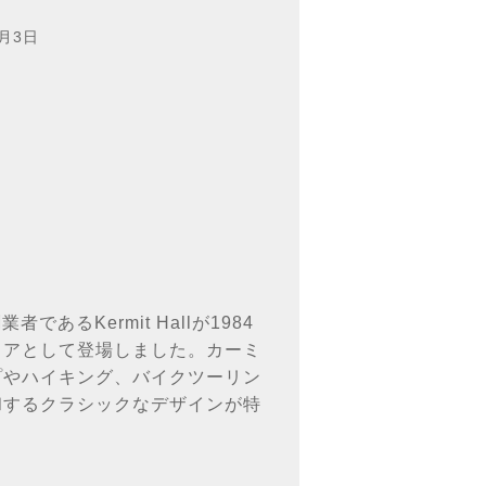
2月3日
あるKermit Hallが1984
ェアとして登場しました。カーミ
プやハイキング、バイクツーリン
和するクラシックなデザインが特