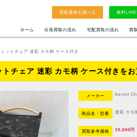
買取価格を調べる
無料LIN
ホーム
出張買取の流れ
宅配買取の流れ
買
r カーミットチェア 迷彩 カモ柄 ケース付き
 カーミットチェア 迷彩 カモ柄 ケース付き
Kermit 
メーカー
迷彩 カモ
商品名・型番
10,000円
買取参考価格