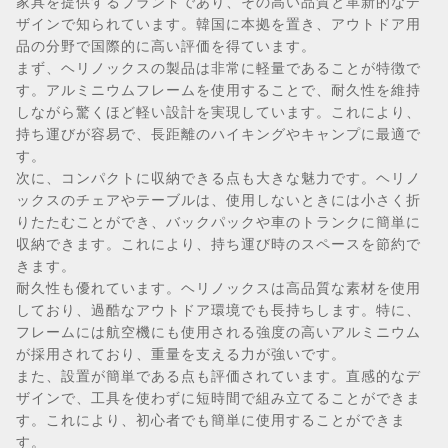
家具を提供するブランドであり、その高い品質と革新的なデ
ザインで知られています。韓国に本拠を置き、アウトドア用
品の分野で国際的に高い評価を得ています。
まず、ヘリノックスの製品は非常に軽量であることが特徴で
す。アルミニウムフレームを使用することで、耐久性を維持
しながら驚くほど軽い設計を実現しています。これにより、
持ち運びが容易で、長距離のハイキングやキャンプに最適で
す。
次に、コンパクトに収納できる点も大きな魅力です。ヘリノ
ックスのチェアやテーブルは、使用しないときには小さく折
りたたむことができ、バックパックや車のトランクに簡単に
収納できます。これにより、持ち運び時のスペースを節約で
きます。
耐久性も優れています。ヘリノックスは高品質な素材を使用
しており、過酷なアウトドア環境でも長持ちします。特に、
フレームには航空機にも使用される強度の高いアルミニウム
が採用されており、重量を支える力が強いです。
また、設置が簡単である点も評価されています。直感的なデ
ザインで、工具を使わずに短時間で組み立てることができま
す。これにより、初心者でも簡単に使用することができま
す。