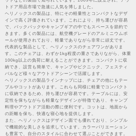
ットなどの製品で知られています。2009年に設立され、アウ
トドア用品市場で急速に人気を博しました。
ヘリノックスの製品は、特にその軽量性とコンパクトなデザ
インで高く評価されています。これにより、持ち運びが容易
で、バックパックやキャンプギアの中でもスペースを節約で
きます。多くの製品には、航空機グレードのアルミニウムポ
ールが使用されており、軽量でありながら非常に頑丈です。
代表的な製品として、ヘリノックスのチェアワンがありま
す。このチェアは、わずか1kg程度の重さでありながら、体重
100kg以上の負荷に耐えることができます。コンパクトに収
納でき、設営も簡単で、キャンプやピクニック、フェスティ
バルなど様々なアウトドアシーンで活躍します。
ヘリノックスの製品ラインナップには、チェアの他にもテー
ブルやコットがあります。これらも同様に軽量でコンパクト
に収納できるため、持ち運びが容易です。テーブルには、安
定性を保ちながらも軽量なデザインが特徴であり、キャンプ
料理やアウトドア活動の際に便利です。コットは、地面から
の距離を保ち、快適な寝心地を提供します。
また、ヘリノックスはデザイン面でも優れており、シンプル
で機能的な美しさを追求しています。カラーバリエーション
も豊富で、自分のスタイルに合わせて選ぶことができます。