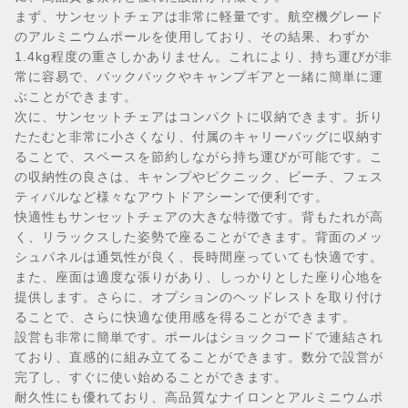
まず、サンセットチェアは非常に軽量です。航空機グレード
のアルミニウムポールを使用しており、その結果、わずか
1.4kg程度の重さしかありません。これにより、持ち運びが非
常に容易で、バックパックやキャンプギアと一緒に簡単に運
ぶことができます。
次に、サンセットチェアはコンパクトに収納できます。折り
たたむと非常に小さくなり、付属のキャリーバッグに収納す
ることで、スペースを節約しながら持ち運びが可能です。こ
の収納性の良さは、キャンプやピクニック、ビーチ、フェス
ティバルなど様々なアウトドアシーンで便利です。
快適性もサンセットチェアの大きな特徴です。背もたれが高
く、リラックスした姿勢で座ることができます。背面のメッ
シュパネルは通気性が良く、長時間座っていても快適です。
また、座面は適度な張りがあり、しっかりとした座り心地を
提供します。さらに、オプションのヘッドレストを取り付け
ることで、さらに快適な使用感を得ることができます。
設営も非常に簡単です。ポールはショックコードで連結され
ており、直感的に組み立てることができます。数分で設営が
完了し、すぐに使い始めることができます。
耐久性にも優れており、高品質なナイロンとアルミニウムポ