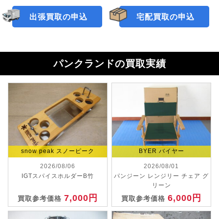
出張買取の申込
宅配買取の申込
パンクランドの買取実績
snow peak スノーピーク
BYER バイヤー
2026/08/06
2026/08/01
IGTスパイスホルダーB竹
パンジーン レンジリー チェア グ
リーン
7,000円
6,000円
買取参考価格
買取参考価格