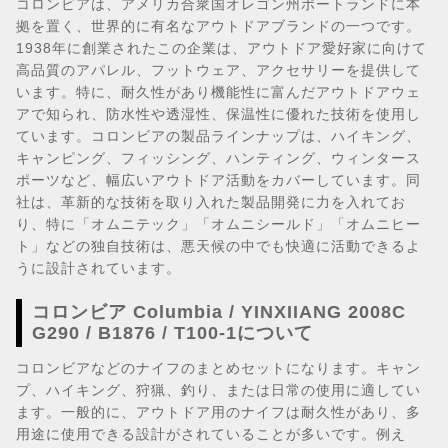
コロンビアは、アメリカ合衆国オレゴン州ポートランドに本
拠を置く、世界的に有名なアウトドアブランドの一つです。
1938年に創業されたこの企業は、アウトドア愛好家に向けて
高品質のアパレル、フットウェア、アクセサリーを提供して
います。特に、耐久性があり機能性に富んだアウトドアウェ
アで知られ、防水性や透湿性、保温性に優れた技術を使用し
ています。コロンビアの製品ラインナップは、ハイキング、
キャンピング、フィッシング、ハンティング、ウィンタース
ポーツなど、幅広いアウトドア活動をカバーしています。同
社は、革新的な技術を取り入れた製品開発に力を入れてお
り、特に「オムニテック」「オムニシールド」「オムニヒー
ト」などの独自技術は、悪天候の中でも快適に活動できるよ
うに設計されています。
コロンビア Columbia / YINXIIANG 2008C
G290 / B1876 / T100-1について
コロンビアなどのナイフのまとめセットになります。キャン
プ、ハイキング、狩猟、釣り、または日常の使用に適してい
ます。一般的に、アウトドア用のナイフは耐久性があり、多
用途に使用できる設計がされていることが多いです。例え