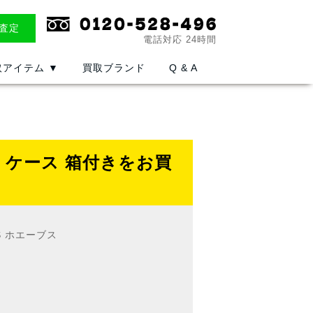
E査定
電話対応 24時間
取アイテム
▼
買取ブランド
Q & A
ジ ケース 箱付きをお買
S ホエーブス