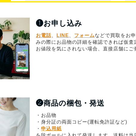
❶
お申し込み
お電話
、
LINE
、
フォーム
などで買取をお申
みの際にお品物の詳細を確認できれば仮査
お値段を気にされない場合、直接店舗にご
❷
商品の梱包・発送
・お品物
・身分証の両面コピー(運転免許証など)
・
申込用紙
を段ボールに入れて発送します。送料は当