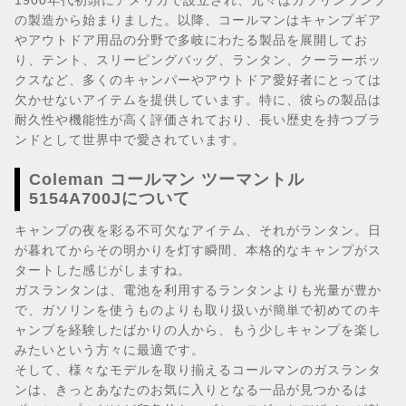
1900年代初頭にアメリカで設立され、元々はガソリンランプ
の製造から始まりました。以降、コールマンはキャンプギア
やアウトドア用品の分野で多岐にわたる製品を展開してお
り、テント、スリーピングバッグ、ランタン、クーラーボッ
クスなど、多くのキャンパーやアウトドア愛好者にとっては
欠かせないアイテムを提供しています。特に、彼らの製品は
耐久性や機能性が高く評価されており、長い歴史を持つブラ
ンドとして世界中で愛されています。
Coleman コールマン ツーマントル
5154A700Jについて
キャンプの夜を彩る不可欠なアイテム、それがランタン。日
が暮れてからその明かりを灯す瞬間、本格的なキャンプがス
タートした感じがしますね。
ガスランタンは、電池を利用するランタンよりも光量が豊か
で、ガソリンを使うものよりも取り扱いが簡単で初めてのキ
ャンプを経験したばかりの人から、もう少しキャンプを楽し
みたいという方々に最適です。
そして、様々なモデルを取り揃えるコールマンのガスランタ
ンは、きっとあなたのお気に入りとなる一品が見つかるは