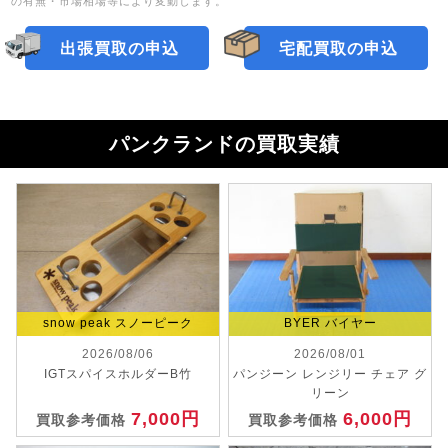
の有無・市場相場等により変動します。
出張買取の申込
宅配買取の申込
パンクランドの買取実績
snow peak スノーピーク
BYER バイヤー
2026/08/06
2026/08/01
IGTスパイスホルダーB竹
パンジーン レンジリー チェア グ
リーン
7,000円
6,000円
買取参考価格
買取参考価格