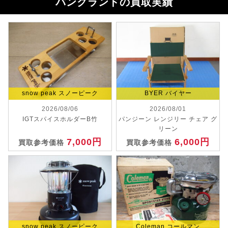
パンクランドの買取実績
snow peak スノーピーク
BYER バイヤー
2026/08/06
2026/08/01
IGTスパイスホルダーB竹
パンジーン レンジリー チェア グ
リーン
7,000円
6,000円
買取参考価格
買取参考価格
snow peak スノーピーク
Coleman コールマン