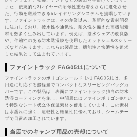
レインウェア、寝袋、テントなどの製造を手掛けています。
また、伝統的な3レイヤーの耐候性重ね着をさらに進化させ
た、行動を継続できる5レイヤリングシステムを提唱していま
す。ファイントラックは、その創業以来、革新的な素材開発
に注力しており、撥水性や通気性、耐久性を備えた高機能素
材を数多く生み出しています。例えば、撥水ウェアの改良版
や、伸縮性のある防水透湿膜を使用したミッドシェル®シリー
ズなどがあります。これらの製品は、機能性と快適性を追求
した結果として生まれています。
ファイントラック FAG0511について
ファイントラックのポリゴンシールド 1×1 FAG0511は、多
用途に対応する超軽量でコンパクトなスリーピングバッグカ
バーです。この製品は、表面にファイントラック独自の防水
透湿コーティングを施し、中間層にはファインポリゴン®とい
う特殊なシート状立体保温素材を使用しています。この素材
は水濡れに強く、速乾性と軽量性に優れており、シームテー
プで目留め加工されています。
当店でのキャンプ用品の売却について