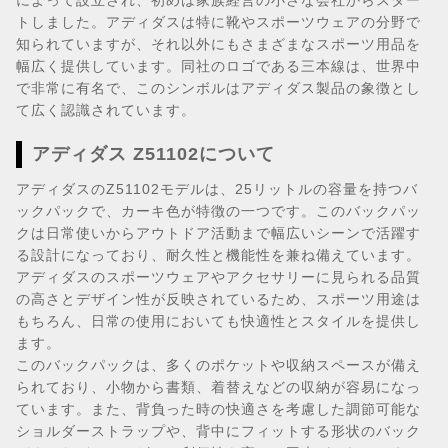
によって設立され、初めは家族経営の小さな会社からスター
トしました。アディダスは特に靴やスポーツウェアの分野で
知られていますが、それ以外にもさまざまなスポーツ用品を
幅広く提供しています。同社のロゴである三本線は、世界中
で非常に有名で、このシンボルはアディダス製品の象徴とし
て広く認識されています。
アディダス Z51102について
アディダスのZ51102モデルは、25リットルの容量を持つバ
ックパックで、カーキ色が特徴の一つです。このバックパッ
クは日常使いからアウトドア活動まで幅広いシーンで活躍す
る設計になっており、耐久性と機能性を兼ね備えています。
アディダスのスポーツウェアやアクセサリーに見られる品質
の高さとデザイン性が反映されているため、スポーツ用途は
もちろん、日常の使用においても快適性とスタイルを提供し
ます。
このバックパックは、多くのポケットや収納スペースが備え
られており、小物から書類、着替えなどの収納が容易になっ
ています。また、背負った時の快適さを考慮した調節可能な
ショルダーストラップや、背中にフィットする形状のバック