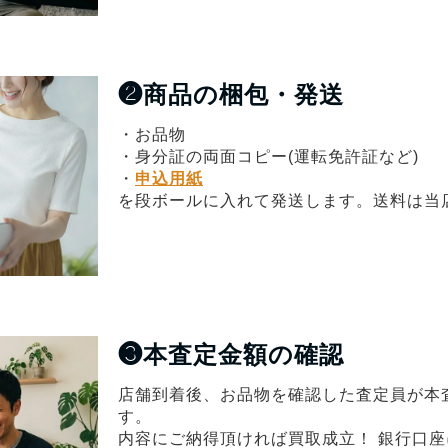
❷
商品の梱包・発送
・お品物
・身分証の両面コピー(運転免許証など)
・
申込用紙
を段ボールに入れて発送します。送料は当
❸
本査定金額の確認
店舗到着後、お品物を確認した査定員が本
す。
内容にご納得頂ければ買取成立！ 銀行口