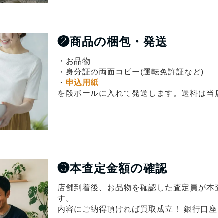
❷
商品の梱包・発送
・お品物
・身分証の両面コピー(運転免許証など)
・
申込用紙
を段ボールに入れて発送します。送料は当
❸
本査定金額の確認
店舗到着後、お品物を確認した査定員が本
す。
内容にご納得頂ければ買取成立！ 銀行口