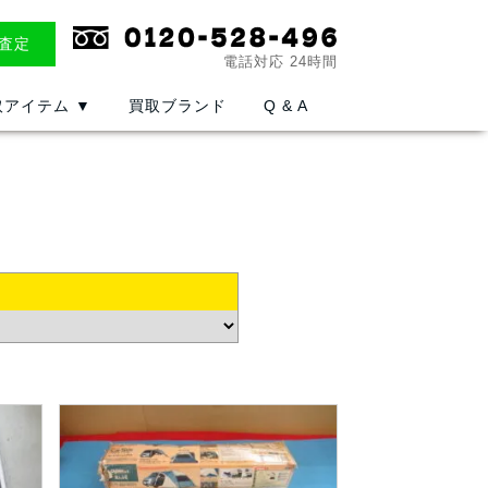
E査定
電話対応 24時間
取アイテム
▼
買取ブランド
Q & A