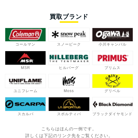
買取ブランド
コールマン
スノーピーク
小川キャンパル
MSR
ヒルバーグ
プリムス
ユニフレーム
Moss
グリベル
スカルパ
スポルティバ
ブラックダイヤモンド
こちらはほんの一例です。
詳しくは下記のリンク先をご覧ください。