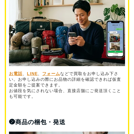
お電話
、
LINE
、
フォーム
などで買取をお申し込み下さ
い。お申し込みの際にお品物の詳細を確認できれば仮査
定金額をご提案できます。
お値段を気にされない場合、直接店舗にご発送頂くこと
も可能です。
❷
商品の梱包・発送