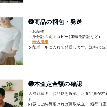
❷
商品の梱包・発送
・お品物
・身分証の両面コピー(運転免許証など)
・
申込用紙
を段ボールに入れて発送します。送料は当
❸
本査定金額の確認
店舗到着後、お品物を確認した査定員が本
す。
内容にご納得頂ければ買取成立！ 銀行口