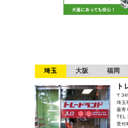
埼玉
大阪
福岡
ト
〒34
埼玉
最寄
TEL 
受付時