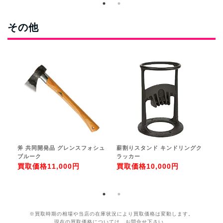
その他
斧 共同開発品 グレンスフォシュ
薪割りスタンド キンドリングク
焚
ブルーク
ラッカー
買
買取価格
11,000円
買取価格
10,000円
※買取時期の相場や当店の在庫状況により買取価格は変動します。
現在の買取価格については、お問合せ下さい。