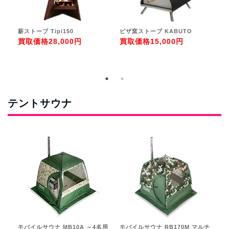
薪ストーブ Tipi150
ピザ窯ストーブ KABUTO
薪
Ed
買取価格
28,000円
買取価格
15,000円
買
テントサウナ
モバイルサウナ MB10A ～4名用
モバイルサウナ RB170M マルチ